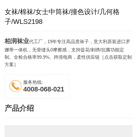
女袜/棉袜/女士中筒袜/撞色设计/几何格
子/WLS2198
柏润袜业
代工厂，19年专注高品质袜子，意大利原装进口罗
娜蒂一体机，无骨缝头0摩擦感，支持提花/刺绣/抗菌功能定
制。全检合格率99.9%。跨境电商，柔性供应链［点击获取定制
方案］
服务热线:
4008-068-021
产品介绍