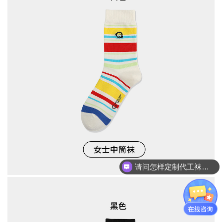
请问怎样定制代工袜子呢