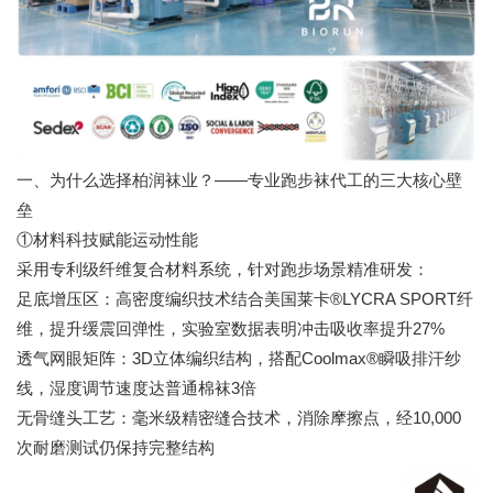
一、为什么选择柏润袜业？——专业跑步袜代工的三大核心壁
垒
①材料科技赋能运动性能
采用专利级纤维复合材料系统，针对跑步场景精准研发：
足底增压区：高密度编织技术结合美国莱卡®LYCRA SPORT纤
维，提升缓震回弹性，实验室数据表明冲击吸收率提升27%
透气网眼矩阵：3D立体编织结构，搭配Coolmax®瞬吸排汗纱
线，湿度调节速度达普通棉袜3倍
无骨缝头工艺：毫米级精密缝合技术，消除摩擦点，经10,000
次耐磨测试仍保持完整结构