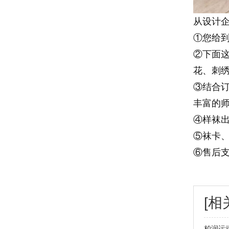
从设计
①您给
②下面
花、刺
③结合
丰富的
④样袜
⑤袜卡
⑥售后
[相
柏润运