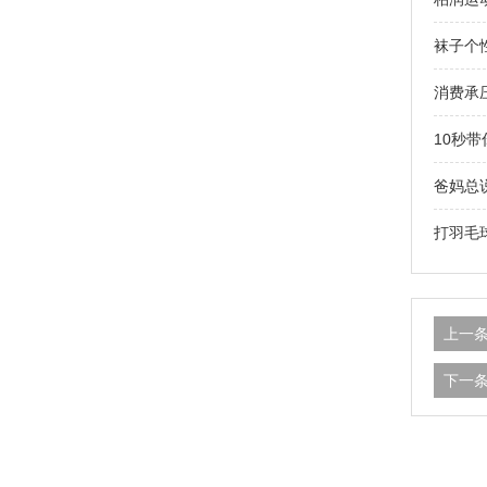
袜子个
消费承
10秒
爸妈总
打羽毛
上一
下一