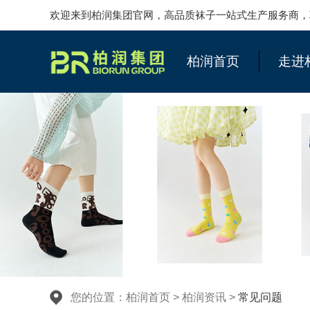
欢迎来到柏润集团官网，高品质袜子一站式生产服务商，联系柏润
柏润首页
走进
您的位置：
柏润首页
>
柏润资讯
>
常见问题