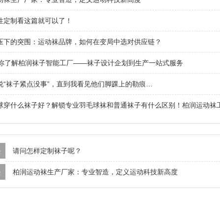
性定制看这篇就可以了！
压下的突围：运动袜品牌，如何在变局中选对供应链？
带你了解柏润袜子智能工厂——袜子设计企划到生产一站式服务
说“袜子紧点没事”，直到我看见他们脚踝上的勒痕…
球穿什么袜子好？解锁专业羽毛球袜和普通袜子有什么区别！柏润运动袜
条
请问怎样定制袜子呢？
条
柏润运动袜生产厂家：专业智造，定义运动科技新高度