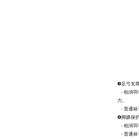
❸足弓支
- 柏润
力。
- 普通
❹脚踝保
- 柏润
- 普通