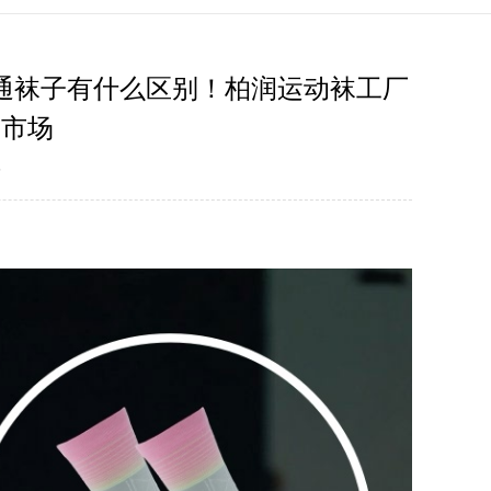
通袜子有什么区别！柏润运动袜工厂
备市场
5