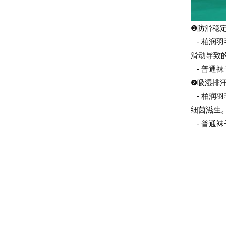
❶
防滑稳
- 柏润
滑动导致
- 普通
❷
吸湿排
- 柏润
细菌滋生
- 普通