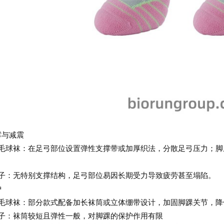
撑与减震
羽毛球袜：在足弓部位设置弹性支撑带或加厚织法，分散足弓压力；
袜子：无特别支撑结构，足弓部位易因长期受力导致疲劳甚至塌陷。
护
羽毛球袜：部分款式配备加长袜筒或立体绷带设计，加固脚踝关节，降
袜子：袜筒较短且弹性一般，对脚踝的保护作用有限