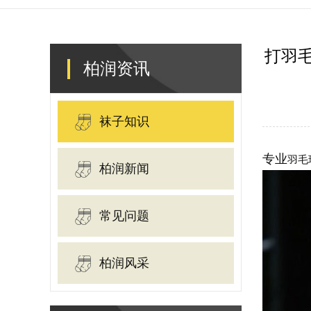
打羽
柏润资讯
袜子知识
专业
羽毛
柏润新闻
常见问题
柏润风采