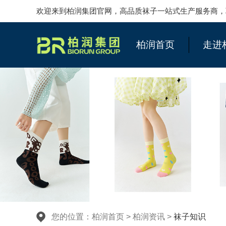
欢迎来到柏润集团官网，高品质袜子一站式生产服务商，联系柏润
柏润首页
走进
您的位置：
柏润首页
>
柏润资讯
>
袜子知识