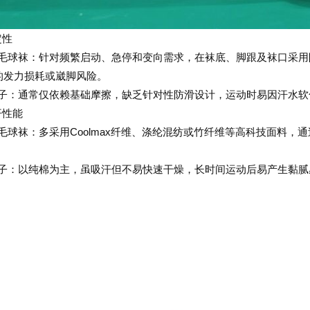
定性
羽毛球袜：针对频繁启动、急停和变向需求，在袜底、脚跟及袜口采
的发力损耗或崴脚风险。
袜子：通常仅依赖基础摩擦，缺乏针对性防滑设计，运动时易因汗水软
汗性能
羽毛球袜：多采用Coolmax纤维、涤纶混纺或竹纤维等高科技面料
。
袜子：以纯棉为主，虽吸汗但不易快速干燥，长时间运动后易产生黏腻